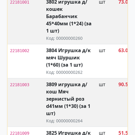
3802 игрушка д/
шт
73.00
22181001
кошек
₽
Барабанчик
45*40мм (1*24) (за
1 шт)
Код: 00000000260
3804 Игрушка д/к
шт
63.00
22181002
мяч Шуршик
₽
(1*60) (за 1 шт)
Код: 00000000262
3809 игрушка д/
шт
90.50
22181003
кош Мяч
₽
зернистый роз
d41мм (1*30) (за 1
шт)
Код: 00000000264
3825 Игрушка д/к
шт
51.50
22181009