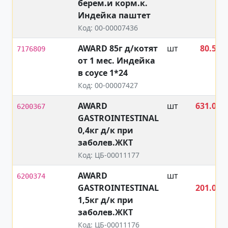
берем.и корм.к.
Индейка паштет
Код: 00-00007436
AWARD 85г д/котят
шт
80.50
7176809
от 1 мес. Индейка
₽
в соусе 1*24
Код: 00-00007427
AWARD
шт
631.00
6200367
GASTROINTESTINAL
₽
0,4кг д/к при
заболев.ЖКТ
Код: ЦБ-00011177
AWARD
шт
2
6200374
GASTROINTESTINAL
201.00
1,5кг д/к при
₽
заболев.ЖКТ
Код: ЦБ-00011176