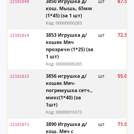
3850 Игрушка д/
шт
87.50
22181049
кош. Мышь, 65мм
₽
(1*45) (за 1 шт)
Код: 00000000283
3853 Игрушка д/
шт
72.50
22181014
кошек Мяч
₽
прозрачн (1*25) (за
1 шт)
Код: 00000000285
3856 игрушка д/
шт
55.00
22181015
кошек Мяч-
₽
погремушка сетч.,
микс(1*40) (за
1шт)
Код: 00000016373
3890 Игрушка д/
шт
71.00
22181071
кош. Мяч с
₽