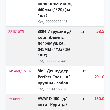
колокольчиком,
d60мм (1*20) (за
1шт)
Код: 00000026448
3894 Игрушка д/
шт
53.50
22181075
кош. Эллипс-
₽
погремушка,
d45мм (1*32) (за
1шт)
Код: 00000026449
8in1 Дешеддер
шт
2
149460/151821
Perfect Coat L д/
291.00
крупных собак
₽
Код: 00-00002281
AWARD 100г д/
шт
150.00
2540447
котят Курица/
₽