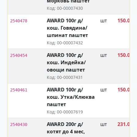
морковь паштет
Код: 00-00007430
AWARD 100г д/
шт
150.00
2540478
кош. Говядина/
₽
шпинат паштет
Код: 00-00007432
AWARD 100г д/
шт
150.00
2540454
кош. Индейка/
₽
овощи паштет
Код: 00-00007431
AWARD 100г д/
шт
150.00
2540461
кош. Утка/Клюква
₽
паштет
Код: 00-00007619
AWARD 200г д/
шт
231.00
2540430
котят до 4 мес,
₽