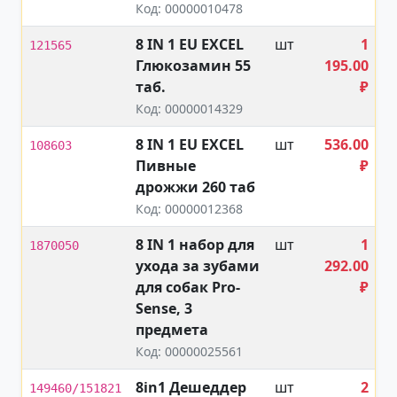
Код: 00000010478
8 IN 1 EU EXCEL
шт
1
121565
Глюкозамин 55
195.00
таб.
₽
Код: 00000014329
8 IN 1 EU EXCEL
шт
536.00
108603
Пивные
₽
дрожжи 260 таб
Код: 00000012368
8 IN 1 набор для
шт
1
1870050
ухода за зубами
292.00
для собак Pro-
₽
Sense, 3
предмета
Код: 00000025561
8in1 Дешеддер
шт
2
149460/151821