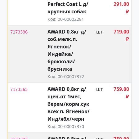
Perfect Coat L д/
291.00
крупных собак
₽
Код: 00-00002281
AWARD 0,8кг д/
шт
719.00
7173396
соб.мелк.п.
₽
Ягненок/
Индейка/
брокколи/
брусника
Код: 00-00007372
AWARD 0,8кг д/
шт
759.00
7173365
щен.от 1мес,
₽
берем/корм.сук
всех п. Ягненок/
Инд/ябл/черн
Код: 00-00007370