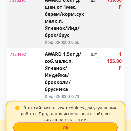
AWARD 0,8кг д/
шт
759.00
7173297
щен.от 1мес,
₽
берем/корм.сук
мелк.п.
Ягненок/Инд/
брок/брус
Код: 00-00007366
AWARD 1,5кг д/
шт
1
7173402
соб.мелк.п.
155.00
Ягненок/
₽
Индейка/
брокколи/
брусника
Код: 00-00007373
Этот сайт использует cookies для улучшения
«
1
2
3
4
5
6
7
8
9
10
»
работы. Продолжая использовать сайт, вы
соглашаетесь с этим.
Zoo21 2026
|
OK