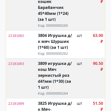
кошек
₽
Барабанчик
45*40мм (1*24)
(за 1 шт)
Код: 00000000260
3804 Игрушка д/
шт
63.00
22181002
к мяч Шуршик
₽
(1*60) (за 1 шт)
Код: 00000000262
3809 игрушка д/
шт
90.50
22181003
кош Мяч
₽
зернистый роз
d41мм (1*30) (за
1 шт)
Код: 00000000264
3825 Игрушка д/
шт
51.50
22181009
к Мяч-
₽