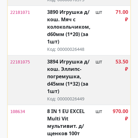
3890 Игрушка д/
шт
71.00
22181071
кош. Мяч с
₽
колокольчиком,
d60мм (1*20) (за
1шт)
Код: 00000026448
3894 Игрушка д/
шт
53.50
22181075
кош. Эллипс-
₽
погремушка,
d45мм (1*32) (за
1шт)
Код: 00000026449
8 IN 1 EU EXCEL
шт
970.00
108634
Multi Vit
₽
мультивит. д/
щенков 100т