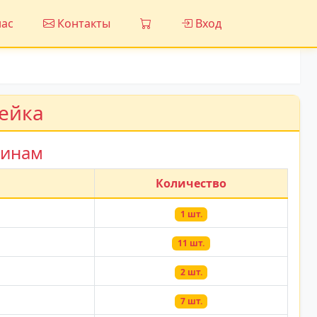
ас
Контакты
Вход
дейка
зинам
Количество
1 шт.
11 шт.
2 шт.
7 шт.