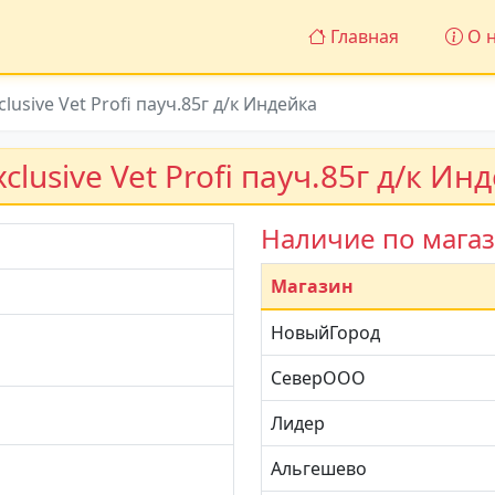
Главная
О н
clusive Vet Profi пауч.85г д/к Индейка
xclusive Vet Profi пауч.85г д/к Ин
Наличие по мага
Магазин
НовыйГород
СеверООО
Лидер
Альгешево