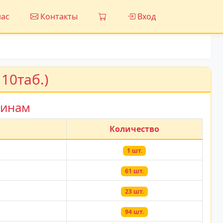
ас
Контакты
Вход
10таб.)
зинам
Количество
1 шт.
61 шт.
23 шт.
94 шт.