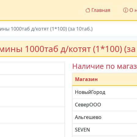
Главная
О н
ны 1000таб д/котят (1*100) (за 10таб.)
ины 1000таб д/котят (1*100) (за 
Наличие по мага
Магазин
НовыйГород
СеверООО
Альгешево
SEVEN