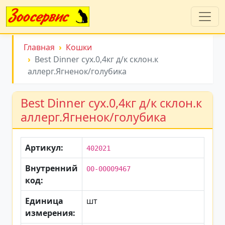
Главная
Кошки
Best Dinner сух.0,4кг д/к склон.к
аллерг.Ягненок/голубика
Best Dinner сух.0,4кг д/к склон.к
аллерг.Ягненок/голубика
Артикул:
402021
Внутренний
00-00009467
код:
Единица
шт
измерения: