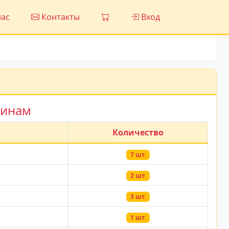
ас
Контакты
Вход
зинам
Количество
7 шт.
2 шт.
3 шт.
1 шт.