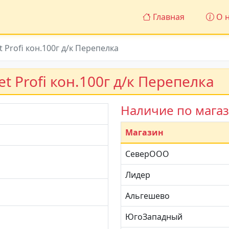
Главная
О н
t Profi кон.100г д/к Перепелка
et Profi кон.100г д/к Перепелка
Наличие по мага
Магазин
СеверООО
Лидер
Альгешево
ЮгоЗападный