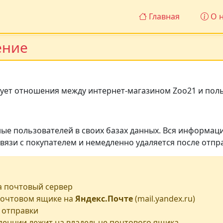
Главная
О н
ение
ует отношения между интернет-магазином Zoo21 и поль
е пользователей в своих базах данных. Вся информаци
связи с покупателем и немедленно удаляется после отпр
а почтовый сервер
 почтовом ящике на
Яндекс.Почте
(mail.yandex.ru)
е отправки
нденции лежит на владельце почтового ящика