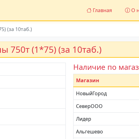
Главная
О н
) (за 10таб.)
 750т (1*75) (за 10таб.)
Наличие по мага
Магазин
НовыйГород
СеверООО
Лидер
Альгешево