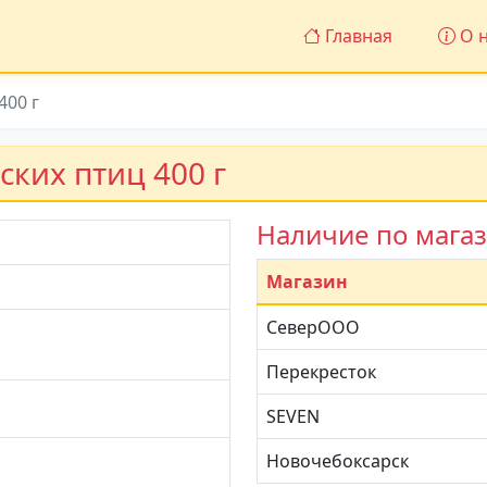
Главная
О н
400 г
ских птиц 400 г
Наличие по мага
Магазин
СеверООО
Перекресток
SEVEN
Новочебоксарск