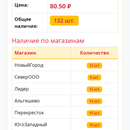
Цена:
80.50 ₽
Общее
132 шт.
наличие:
Наличие по магазинам
Магазин
Количество
НовыйГород
12 шт.
СеверООО
8 шт.
Лидер
13 шт.
Альгешево
14 шт.
Перекресток
15 шт.
ЮгоЗападный
19 шт.