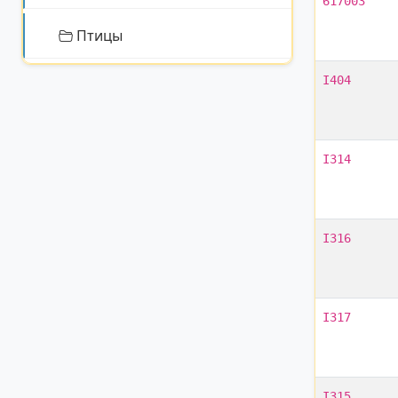
617003
Птицы
I404
I314
I316
I317
I315