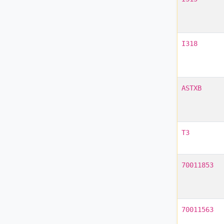
I318
ASTXB
T3
70011853
70011563