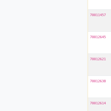
70011457
70012645
70012621
70012638
70012614